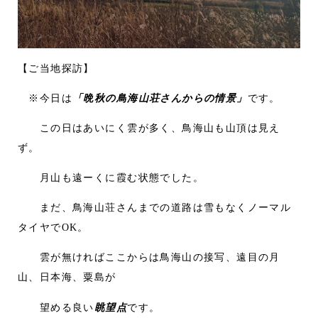
【ご当地探訪】
※今日は
「晩秋の鳥海山荘さんからの情景」
です。
この日はあいにく雲が多く、鳥海山も山頂は見え
ず。
月山も遠ーくに霞む状態でした。
まだ、鳥海山荘さんまでの道路は雪もなくノーマル
タイヤでOK。
雲が無ければここからは鳥海山の接写、遠目の月
山、日本海、粟島が
望める良い
眺望点
です。