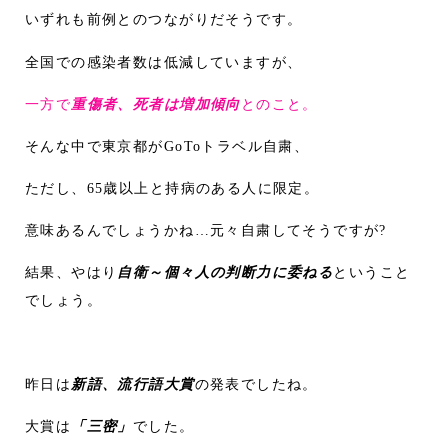
いずれも前例とのつながりだそうです。
全国での感染者数は低減していますが、
一方で
重傷者、死者は増加傾向
とのこと。
そんな中で東京都がGoToトラベル自粛、
ただし、65歳以上と持病のある人に限定。
意味あるんでしょうかね…元々自粛してそうですが?
結果、やはり
自衛～個々人の判断力に委ねる
ということ
でしょう。
昨日は
新語、流行語大賞
の発表でしたね。
大賞は
「三密」
でした。