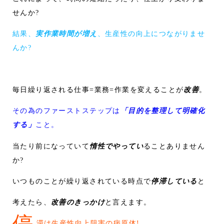
せんか?
結果、
実作業時間が増え
、生産性の向上につながりませ
んか?
毎日繰り返される仕事=業務=作業を変えることが
改善
。
その為のファーストステップは
「目的を整理して明確化
する」
こと。
当たり前になっていて
惰性でやってい
ることありません
か?
いつものことが繰り返されている時点で
停滞している
と
考えたら、
改善のきっかけ
と言えます。
停
滞は生産性向上阻害の病原体!