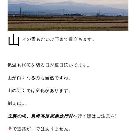
山
々の雪もだいぶ下まで目立ちます。
気温も10℃を切る日が連日続いてます。
山が白くなるのも当然ですね。
山の近くでは変化があります。
例えば…
玉簾の滝、鳥海高原家族旅行村
へ行く際はご注意を!
で道路が…ではありません。