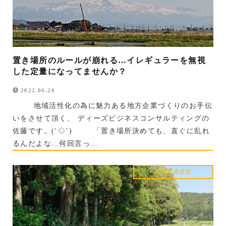
置き場所のルールが崩れる…イレギュラーを無視
した定量になってませんか？
2022.06.20
地域活性化の為に魅力ある地方企業づくりのお手伝
いをさせて頂く、 ディーズビジネスコンサルティングの
佐藤です。(‘◇’)ゞ 「置き場所決めても、直ぐに乱れ
るんだよな…何回言っ…
人財育成
経営