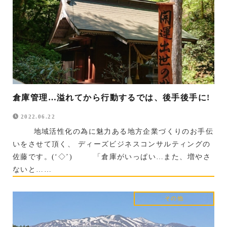
倉庫管理…溢れてから行動するでは、後手後手に!
2022.06.22
地域活性化の為に魅力ある地方企業づくりのお手伝
いをさせて頂く、 ディーズビジネスコンサルティングの
佐藤です。(‘◇’)ゞ 「倉庫がいっぱい…また、増やさ
ないと……
その他