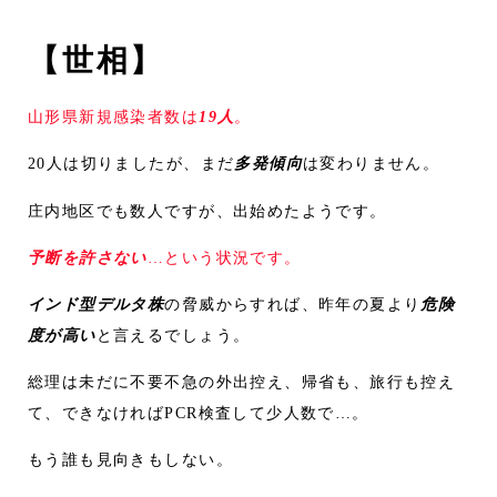
【世相】
山形県新規感染者数は
19人
。
20人は切りましたが、まだ
多発傾向
は変わりません。
庄内地区でも数人ですが、出始めたようです。
予断を許さない
…という状況です。
インド型デルタ株
の脅威からすれば、昨年の夏より
危険
度が高い
と言えるでしょう。
総理は未だに不要不急の外出控え、帰省も、旅行も控え
て、できなければPCR検査して少人数で…。
もう誰も見向きもしない。