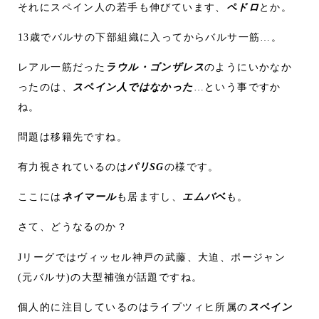
それにスペイン人の若手も伸びています、
ペドロ
とか。
13歳でバルサの下部組織に入ってからバルサ一筋…。
レアル一筋だった
ラウル・ゴンザレス
のようにいかなか
ったのは、
スペイン人ではなかった
…という事ですか
ね。
問題は移籍先ですね。
有力視されているのは
パリSG
の様です。
ここには
ネイマール
も居ますし、
エムバベ
も。
さて、どうなるのか？
Jリーグではヴィッセル神戸の武藤、大迫、ポージャン
(元バルサ)の大型補強が話題ですね。
個人的に注目しているのはライプツィヒ所属の
スペイン