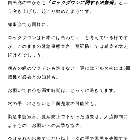
自民党の中からも
「ロックダウンに関する法整備」
とい
う突き上げも、起こり始めたようです。
知事会でも同様に。
ロックダウンは日本には合わない…と考えている様です
が、このままの緊急事態宣言、蔓延防止では感染者増え
続けるでしょう。
頼みの綱のワクチンも進まない、更にはデルタ株には3回
接種が必要との知見も。
お願いでお茶を濁す時期は、とっくに過ぎてます。
次の手…出さないと四面楚歌の可能性も。
緊急事態宣言、蔓延防止で下がった過去は、人流抑制に
よるもの→お願いへの真摯な協力。
今はそれが出来ていない以上、次の手で国民を先導する