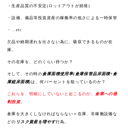
・生産品質の不安定(ロットアウトが頻発)
・設備、備品等投資資産の稼働率の低さによる一時保管
・…etc
欠品や納期遅れを出さない為に、吸収できるものが在
庫。
その在庫を、どのくらい持つか？
そして、その時の
倉庫面積使用率(倉庫保管品床面積÷倉
庫総床面積)
は、何パーセントを狙っているのか？
これらを、明確にしていないと起こるのが、
倉庫への過
剰投資
。
倉庫を大きくしなければならない＝在庫、非稼働設備な
どの
リスク資産を増やす
行為。