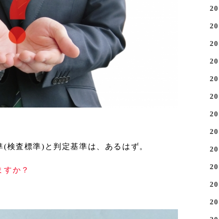
2
2
2
2
2
2
2
2
(検査標準)と判定基準は、あるはず。
2
2
ますか？
2
2