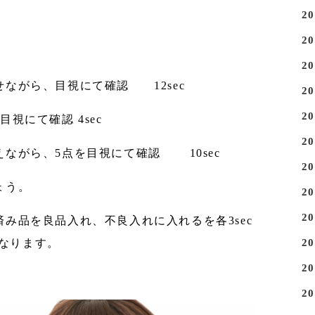
2
2
2
ながら、目視にて確認 12sec
2
2
視にて確認 4sec
2
ながら、5点を目視にて確認 10sec
2
ょう。
2
2
み品を良品入れ、不良入れに入れるを各3sec
なります。
2
2
2