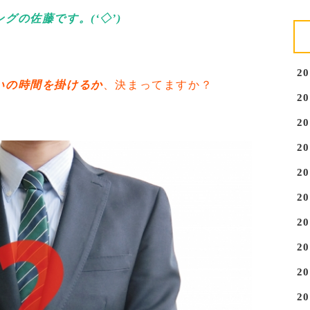
グの佐藤です。(‘◇’)ゞ
2
いの時間を掛けるか
、決まってますか？
2
2
2
2
2
2
2
2
2