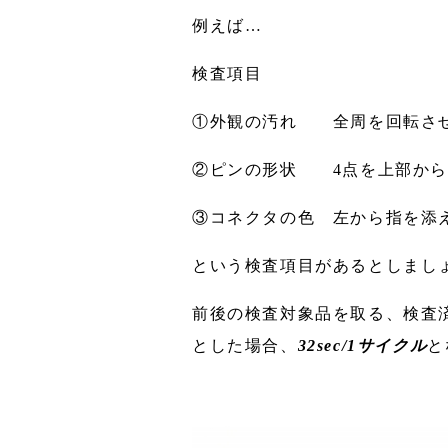
例えば…
検査項目
①外観の汚れ 全周を回転させ
②ピンの形状 4点を上部から目
③コネクタの色 左から指を添え
という検査項目があるとしまし
前後の検査対象品を取る、検査済
とした場合、
32sec/1サイクル
と