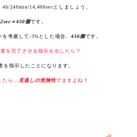
240min/14,400secとしましょう。
÷32sec＝450個
です。
を考慮して-3%とした場合、
436個
です。
検査を完了させる指示を出したら？
査を指示したことになります。
したら…
見逃しの危険性
でますよね？