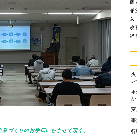
働
品質
女
改善
経営
火
ン
本
か
変
事
企業づくりのお手伝いをさせて頂く、
行