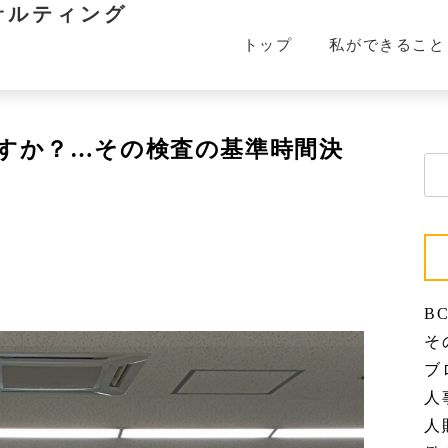
サルティング
トップ
私ができること
すか？…その検査の基準時間決
検
索:
BC
その
ブロ
人事
人財