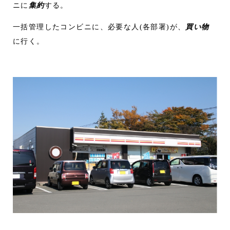
ニに
集約
する。
一括管理したコンビニに、必要な人(各部署)が、
買い物
に行く。