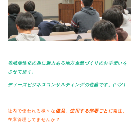
地域活性化の為に魅力ある地方企業づくりのお手伝いを
させて頂く、
ディーズビジネスコンサルティングの佐藤です。(‘◇’)ゞ
社内で使われる様々な
備品
、
使用する部署ごとに
発注、
在庫管理してませんか？