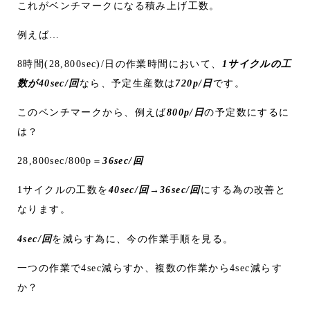
これがベンチマークになる積み上げ工数。
例えば…
8時間(28,800sec)/日の作業時間において、
1サイクルの工
数が40sec/回
なら、予定生産数は
720p/日
です。
このベンチマークから、例えば
800p/日
の予定数にするに
は？
28,800sec/800p＝
36sec/回
1サイクルの工数を
40sec/回→36sec/回
にする為の改善と
なります。
4sec/回
を減らす為に、今の作業手順を見る。
一つの作業で4sec減らすか、複数の作業から4sec減らす
か？