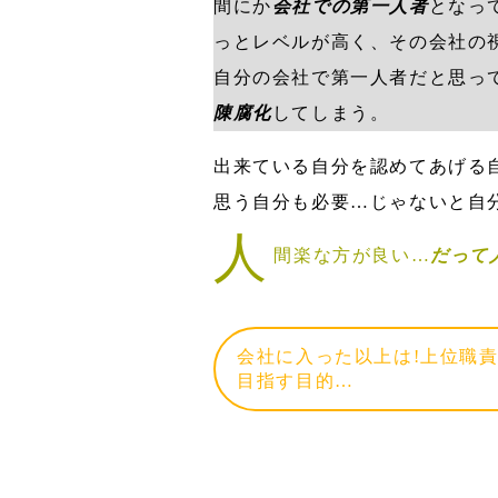
間にか
会社での第一人者
となっ
っとレベルが高く、その会社の
自分の会社で第一人者だと思っ
陳腐化
してしまう。
出来ている自分を認めてあげる
思う自分も必要…じゃないと自
人
間楽な方が良い…
だって
会社に入った以上は!上位職
目指す目的…