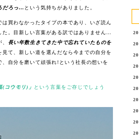
るだろっ…
という気持ちがありました。
では買わなかったタイプの本であり、いざ読ん
した。目新しい言葉がある訳ではありません…
2
が、
長い年数生きてきた中で忘れていたものを
2
を見て、新しい道を選んだなら今までの自分を
2
で、自分を磨いて頑張れ!という社長の想いを
2
2
(コウモリ)」
という言葉をご存じでしょう
2
2
2
2
2