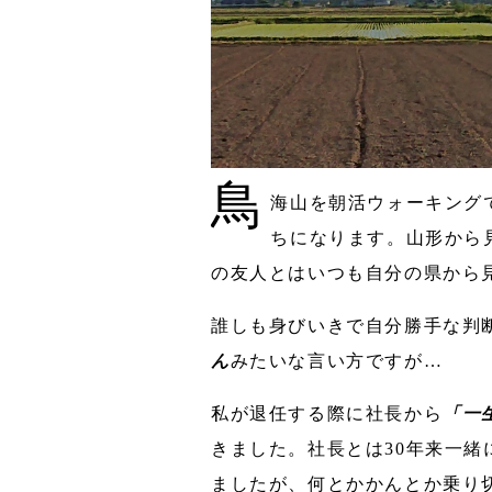
鳥
海山を朝活ウォーキング
ちになります。山形から
の友人とはいつも自分の県から見
誰しも身びいきで自分勝手な判
ん
みたいな言い方ですが…
私が退任する際に社長から
「一
きました。社長とは30年来一
ましたが、何とかかんとか乗り