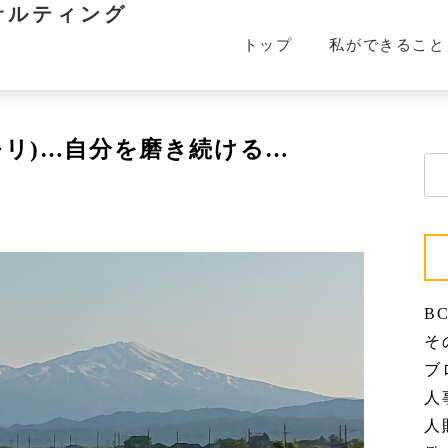
サルティング
トップ
私ができること
モリ)…自分を磨き続ける…
検
索:
BC
その
ブロ
人事
人財