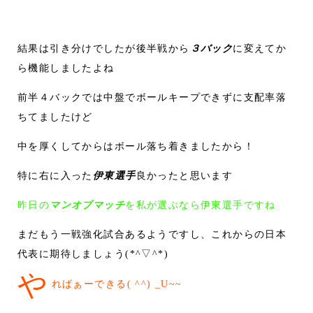
結果は引き分けでしたが後半戦から
３バック
に変えてか
ら機能しましたよね
前半４バックでは中盤でボールキープできずに支配率落
ちてましたけど
中を厚くしてからはボール落ち着きましたから！
特に右に入った
伊東選手
良かったと思います
昨日の
マンオブマッチ
を私が選ぶなら伊東選手ですね
まだもう一戦強化試合あるようですし、これからの日本
代表に期待しましょう(*^▽^*)
や
ればぁーできる( ^^) _U~~