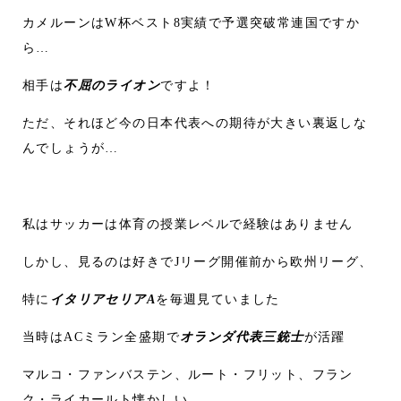
カメルーンはW杯ベスト8実績で予選突破常連国ですか
ら…
相手は
不屈のライオン
ですよ！
ただ、それほど今の日本代表への期待が大きい裏返しな
んでしょうが…
私はサッカーは体育の授業レベルで経験はありません
しかし、見るのは好きでJリーグ開催前から欧州リーグ、
特に
イタリアセリアA
を毎週見ていました
当時はACミラン全盛期で
オランダ代表三銃士
が活躍
マルコ・ファンバステン、ルート・フリット、フラン
ク・ライカールト懐かしい