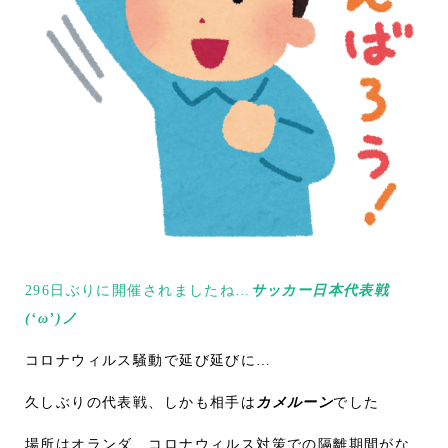
296日ぶりに開催されましたね…
サッカー日本代表戦
(‘ω’)ノ
コロナウィルス騒動で延び延びに…
久しぶりの代表戦、しかも相手は
カメルーン
でした
場所はオランダ…コロナウィルス対策での隔離期間がな