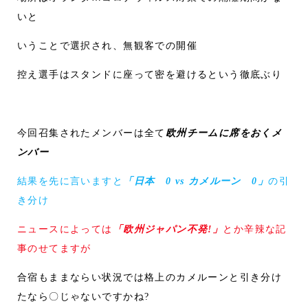
いと
いうことで選択され、無観客での開催
控え選手はスタンドに座って密を避けるという徹底ぶり
今回召集されたメンバーは全て
欧州チームに席をおくメ
ンバー
結果を先に言いますと
「日本 0 vs カメルーン 0」
の引
き分け
ニュースによっては
「欧州ジャパン不発!」
とか辛辣な記
事のせてますが
合宿もままならい状況では格上のカメルーンと引き分け
たなら〇じゃないですかね?