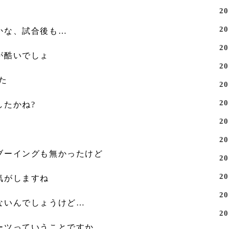
2
2
かな、試合後も…
2
が酷いでしょ
2
た
2
2
したかね?
2
2
ブーイングも無かったけど
2
2
気がしますね
2
ないんでしょうけど…
2
ーツっていうことですか…