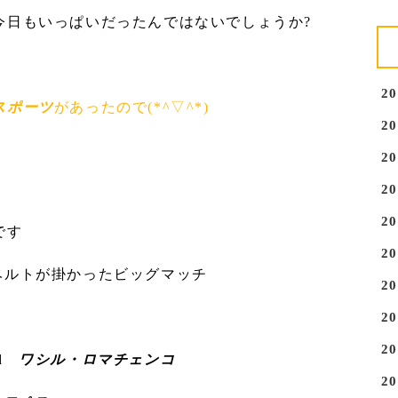
今日もいっぱいだったんではないでしょうか?
2
スポーツ
があったので(*^▽^*)
2
2
2
2
です
2
本のベルトが掛かったビッグマッチ
2
ン
2
2
nd
ワシル・ロマチェンコ
2