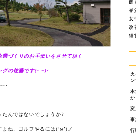
働
品質
女
改善
経営
企業づくりのお手伝いをさせて頂く
の佐藤です(~ ~)/
火
ン
~~
本
か
変
ったんではないでしょうか?
事
よね、ゴルフやるには(‘ω’)ノ
行