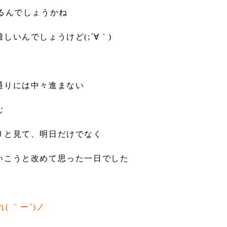
るんでしょうかね
いんでしょうけど(;´∀｀)
通りには中々進まない
む
りと見て、明日だけでなく
いこうと改めて思った一日でした
 ｀ー´)ノ