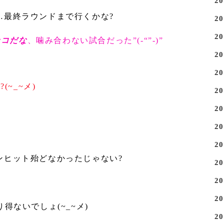
2
…最終ラウンドまで行くかな?
2
2
ンコだな
、噛み合わない試合だった”(-“”-)”
2
2
(~_~メ)
2
2
2
2
ンヒット殆どなかったじゃない?
2
2
2
得ないでしょ(~_~メ)
2