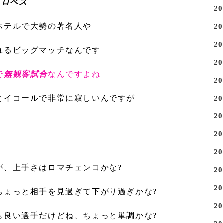
・ロペス
2
ホテルで大勢の著名人や
2
2
れるビッグマッチなんです
2
で
無観客試合
なんですよね
2
とイコールで非常に寂しいんですが
2
2
2
2
が、上手さはロマチェンコかな?
2
2
ちょっと相手を見過ぎて下がり過ぎかな?
2
も良い選手だけどね、ちょっと単調かな?