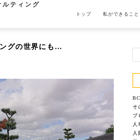
サルティング
トップ
私ができること
ングの世界にも…
検
索:
BC
その
ブロ
人事
人財