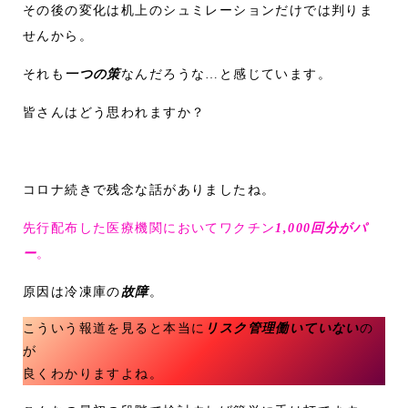
その後の変化は机上のシュミレーションだけでは判りま
せんから。
それも
一つの策
なんだろうな…と感じています。
皆さんはどう思われますか？
コロナ続きで残念な話がありましたね。
先行配布した医療機関においてワクチン
1,000回分がパ
ー
。
原因は冷凍庫の
故障
。
こういう報道を見ると本当に
リスク管理働いていない
の
が
良くわかりますよね。