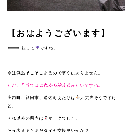
【おはようございます】
一
転して
ですね。
今は気温そこそこあるので寒くはありません。
ただ、予報では
これから冷える
みたいですね。
庄内町、酒田市、遊佐町あたりは
大丈夫そうですけ
ど、
それ以外の県内は
マークでした。
そう考えるとまだタイヤ交換早いかな？