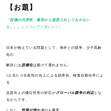
【お題】
「設備の汎用性…最初から意思入れしておかない
と。。。」
について一言(‘ω’)ノ
日本が抱えている問題として、海外との競争、少子高齢
化の
解決には
設備化
は避けて通れません。
1人当たり生産性の向上による効率化、検査自動化等によ
る
品質向上の優位性等の対応が
グローバル競争の利点
とな
るからです。
しかし、
投資が掛かる
のも事実。