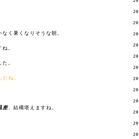
2
2
2
いなく暑くなりそうな朝。
2
2
すね。
2
した。
2
したね。
2
2
2
温差
、結構堪えますね。
2
。
2
2