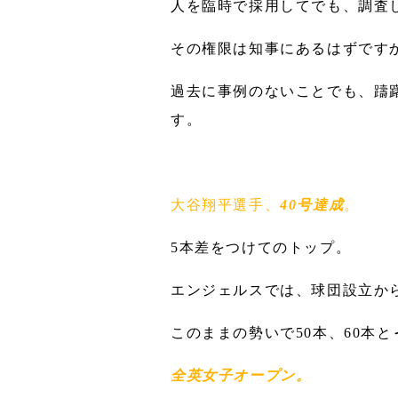
人を臨時で採用してでも、調査
その権限は知事にあるはずです
過去に事例のないことでも、躊
す。
大谷翔平選手、
40号達成
。
5本差をつけてのトップ。
エンジェルスでは、球団設立か
このままの勢いで50本、60本と
全英女子オープン。