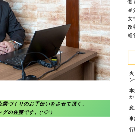
働
品質
女
改善
経営
火
ン
本
か
企業づくりのお手伝いをさせて頂く、
変
グの佐藤です。(‘◇’)ゞ
事
行