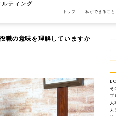
サルティング
トップ
私ができること
役職の意味を理解していますか
検
索:
BC
その
ブロ
人事
人財