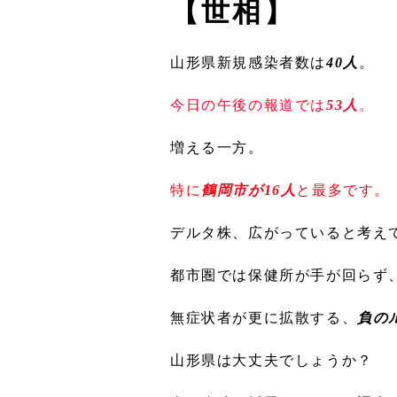
【世相】
山形県新規感染者数は
40人
。
今日の午後の報道では
53人
。
増える一方。
特に
鶴岡市が16人
と最多です。
デルタ株、広がっていると考え
都市圏では保健所が手が回らず
無症状者が更に拡散する、
負の
山形県は大丈夫でしょうか？