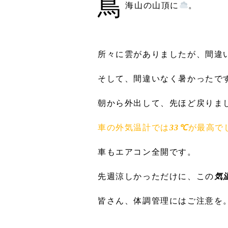
鳥
海山の山頂に
。
所々に雲がありましたが、間違
そして、間違いなく暑かったで
朝から外出して、先ほど戻りま
車の外気温計では
33℃
が最高で
車もエアコン全開です。
先週涼しかっただけに、この
気
皆さん、体調管理にはご注意を