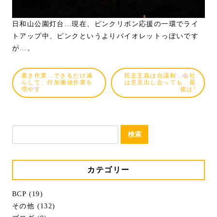
日和山公園灯台…現在、ピンクリボン応援の一環でライ
トアップ中、ピンクというよりバイオレットっぽいです
が…。
書き作業…できるだけ減
民主主義は合議制…会社
らして、付加価値作業を
は意見出し合っても、最
増やす
後は!
検
索:
カテゴリー
BCP (19)
その他 (132)