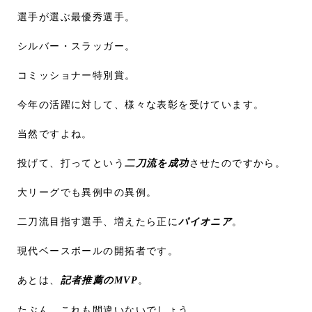
選手が選ぶ最優秀選手。
シルバー・スラッガー。
コミッショナー特別賞。
今年の活躍に対して、様々な表彰を受けています。
当然ですよね。
投げて、打ってという
二刀流を成功
させたのですから。
大リーグでも異例中の異例。
二刀流目指す選手、増えたら正に
パイオニア
。
現代ベースボールの開拓者です。
あとは、
記者推薦のMVP
。
たぶん、これも間違いないでしょう。