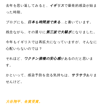
去年を思い返してみると、
イギリス
で爆発的感染が始ま
った時期。
ブログにも、
日本も時間差で来る
…と書いています。
残念ながら、その通りに
第三波で大騒ぎ
になりました。
今年もイギリスでは再拡大になっていますが、そんなに
心配いらないのでは？
それほど、
ワクチン接種の安心感
があるのだと思いま
す。
かといって、感染予防を怠る気持ちは、
サラサラ
ありま
せんけど。
大谷翔平、各賞受賞。