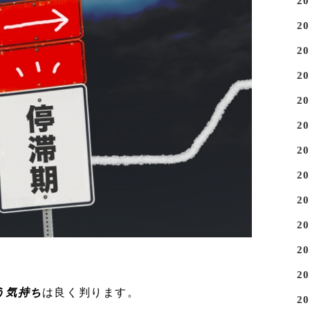
2
2
2
2
2
2
2
2
2
2
2
2
う気持ち
は良く判ります。
2