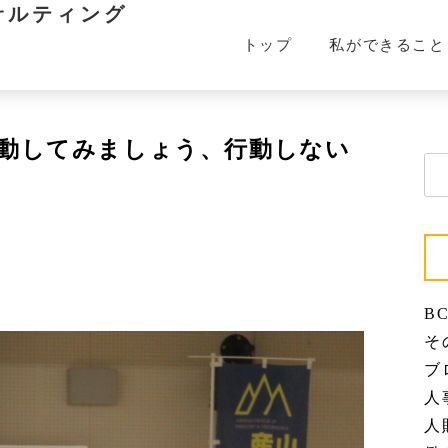
サルティング
トップ
私ができること
動してみましょう、行動しない
検
索:
BC
その
ブロ
人事
人財