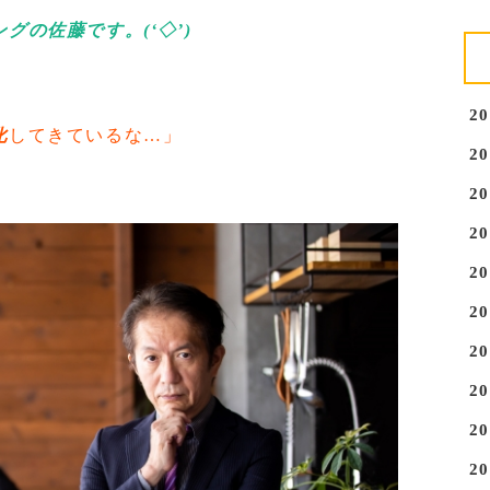
グの佐藤です。(‘◇’)ゞ
2
化
してきているな…」
2
2
2
2
2
2
2
2
2