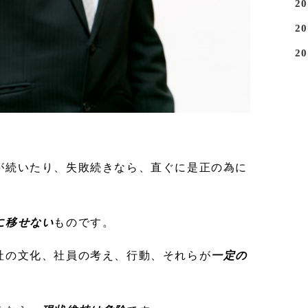
2
2
2
が続いたり、失敗続きなら、直ぐに是正の為に
に移せない
ものです。
社の文化、社員の考え、行動、それらが
一定の