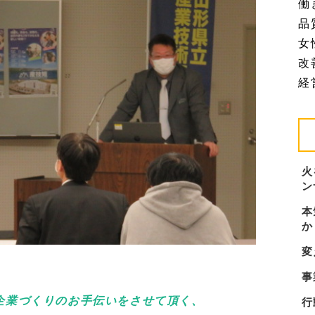
働
品質
女
改善
経営
火
ン
本
か
変
事
企業づくりのお手伝いをさせて頂く、
行