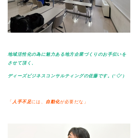
地域活性化の為に魅力ある地方企業づくりのお手伝いを
させて頂く、
ディーズビジネスコンサルティングの佐藤です。(‘◇’)ゞ
「
人手不足
には、
自動化
が必要だな」