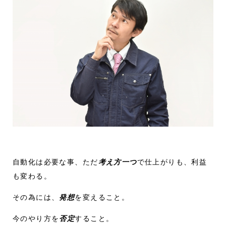
自動化は必要な事、ただ
考え方一つ
で仕上がりも、利益
も変わる。
その為には、
発想
を変えること。
今のやり方を
否定
すること。