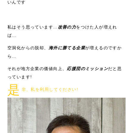
いんです
私はそう思っています…
改善の力
をつけた人が増えれ
ば…
空洞化からの脱却、
海外に勝てる企業
が増えるのですか
ら…
それが地方企業の価値向上、
応援団のミッション
だと思
っています!
是
非、私を利用してください!