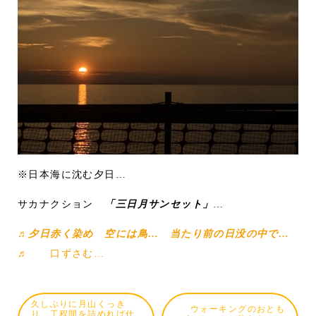
※日本海に沈む夕日…
サカナクション
「三日月サンセット」
…
♬夕日赤く染め 空には鳥… 当たり前の日没の中で…
♬
口ずさむ…
久しぶりに月山くっき
ウォーキングのおとも
り…工程間を詰めれば仕