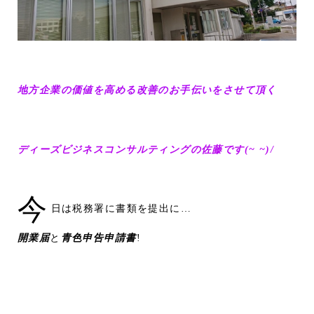
地方企業の価値を高める改善のお手伝いをさせて頂く
ディーズビジネスコンサルティングの佐藤です(~ ~)/
今
日は税務署に書類を提出に…
開業届
と
青色申告申請書
!