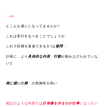
・etc
とこんな感じになってませんか?
これは実行するべきことでしょうが…
これで目標を達成できるか?は
疑問
…
計画に、より
具体的な内容
、
行動
が積み上げられていな
いと
画に描いた餅
…の危険性が高い
前記のような内容では
計画書を作るのが仕事
になってい