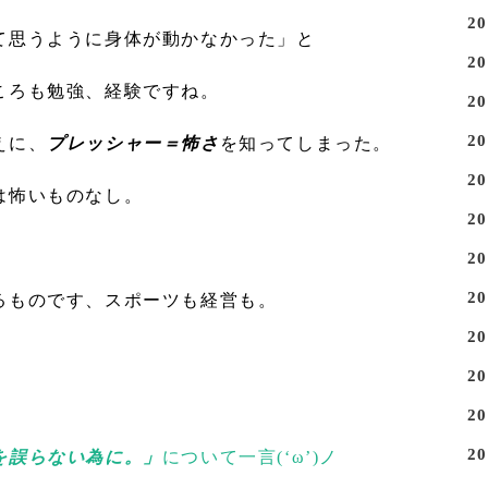
2
て思うように身体が動かなかった」と
2
ころも勉強、経験ですね。
2
2
えに、
プレッシャー＝怖さ
を知ってしまった。
2
は怖いものなし。
2
。
2
2
るものです、スポーツも経営も。
2
2
2
2
を誤らない為に。」
について一言(‘ω’)ノ