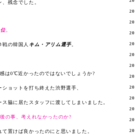
2
ン、残念でした。
2
2
4位
。
2
2
参戦の韓国人
キム・アリム選手
。
2
2
感は0℃近かったのではないでしょうか?
2
2
ーショットを打ち終えた渋野選手、
2
ース脇に居たスタッフに渡してしまいました。
2
後の事、考えれなかったのか?
2
2
れて置けば良かったのにと思いました。