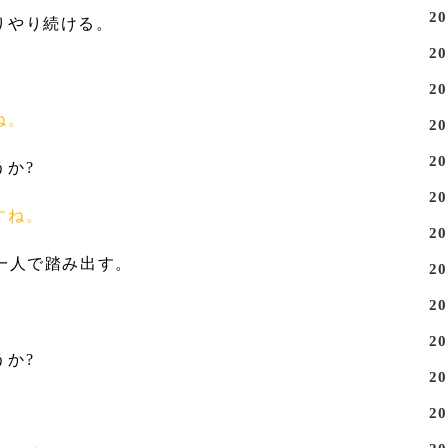
2
りやり続ける。
2
。
2
ね。
2
2
うか?
2
すね。
2
一人で踏み出す。
2
2
2
うか?
2
2