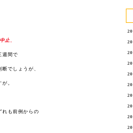
2
o中止
。
2
2
三週間で
2
判断でしょうが、
2
すが。
2
2
2
ずれも前例からの
2
2