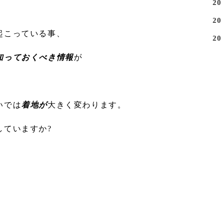
2
2
起こっている事、
2
知っておくべき情報
が
いでは
着地が
大きく変わります。
していますか?