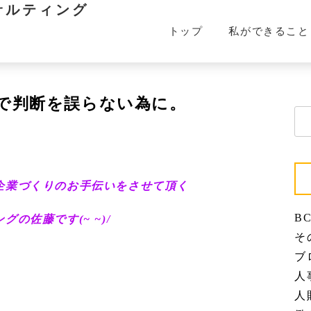
サルティング
トップ
私ができること
で判断を誤らない為に。
検
索:
企業づくりのお手伝いをさせて頂く
BC
の佐藤です(~ ~)/
その
ブロ
人事
人財