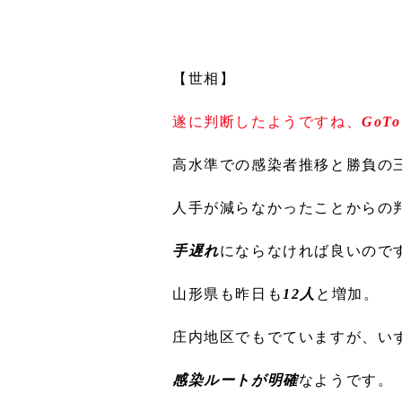
【世相】
遂に判断したようですね、
GoT
高水準での感染者推移と勝負の
人手が減らなかったことからの
手遅れ
にならなければ良いので
山形県も昨日も
12人
と増加。
庄内地区でもでていますが、い
感染ルートが明確
なようです。