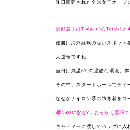
昨日順延された全米女子オープ
渋野選手はToday+3のTotal-1と
優勝は海外経験のないスポット
大逆転ですね。
当日は気温6℃の過酷な環境、体
その中、スタートホールでティ
なぜかナイロン系の防寒着をコ
寒いのになぜ?
…おそらく緊張で
キャディーに渡してバッグに入