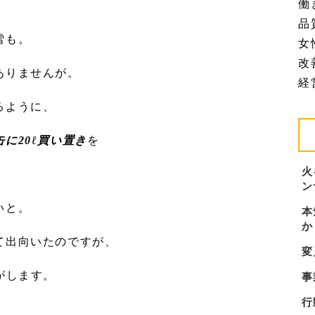
働
品質
雪も。
女
改善
ありませんが。
経営
るように、
缶に20ℓ買い置き
を
火
ン
いと。
本
か
て出向いたのですが、
変
がします。
事
行