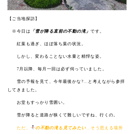
【ご当地探訪】
※今日は
「雪が降る直前の不動の滝」
です。
紅葉も過ぎ、ほぼ落ち葉の状況。
しかし、変わることない水量と精悍な姿。
7月以降、毎月一回は必ず伺っていました。
雪の予報を見て、今年最後かな?…と考えながら参拝
してきました。
お堂もすっかり雪囲い。
雪が降ると道路が狭くて難しいですね、行くの。
ただ、
の不動の滝も見てみたい
…そう思える場所