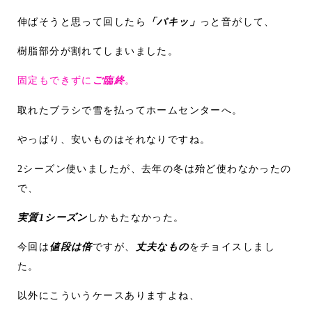
伸ばそうと思って回したら
「バキッ」
っと音がして、
樹脂部分が割れてしまいました。
固定もできずに
ご臨終
。
取れたブラシで雪を払ってホームセンターへ。
やっぱり、安いものはそれなりですね。
2シーズン使いましたが、去年の冬は殆ど使わなかったの
で、
実質1シーズン
しかもたなかった。
今回は
値段は倍
ですが、
丈夫なもの
をチョイスしまし
た。
以外にこういうケースありますよね、