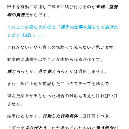
部下を有効に活用して成果に結び付けるのが
管理、監督
職の責務
だからです。
その上で必要な大前提は
「相手の仕事を減らしてあげた
いという想い。」
。
これがないとやり直しの無駄って減らないと思います。
効率的に成果を出すことが求められる時代です。
感じろっ
とか、
見て覚えろっ
とかは通用しません。
また、仮に上司が前記した二つのステップを踏んで、
望んだ結果が出なかった場合の対応も考えなければいけ
ません。
結果はともかく、
行動した行為自体
には評価すべき。
「データ
ありがとう
、ただ求めていたものと
違う部分
が