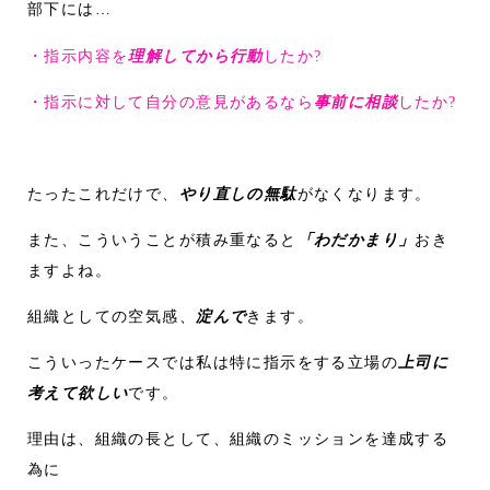
部下には…
・指示内容を
理解してから行動
したか?
・指示に対して自分の意見があるなら
事前に相談
したか?
たったこれだけで、
やり直しの無駄
がなくなります。
また、こういうことが積み重なると
「わだかまり」
おき
ますよね。
組織としての空気感、
淀んで
きます。
こういったケースでは私は特に指示をする立場の
上司に
考えて欲しい
です。
理由は、組織の長として、組織のミッションを達成する
為に