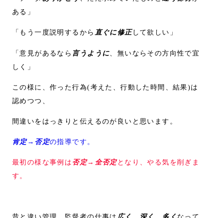
ある」
「もう一度説明するから
直ぐに修正
して欲しい」
「意見があるなら
言うように
、無いならその方向性で宜
しく」
この様に、作った行為(考えた、行動した時間、結果)は
認めつつ、
間違いをはっきりと伝えるのが良いと思います。
肯定→否定
の指導です。
最初の様な事例は
否定→全否定
となり、やる気を削ぎま
す。
昔と違い管理、監督者の仕事は
広く、深く、多く
なって