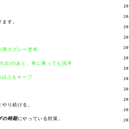
2
2
ぎます。
2
2
2
作用スプレー塗布
2
入出)のあと、車に乗っても洗浄
2
%以上をキープ
2
2
2
とやり続ける。
2
ザの時期
にやっている対策。
2