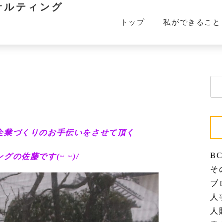
サルティング
トップ
私ができること
検
索:
企業づくりのお手伝いをさせて頂く
BC
の佐藤です(~ ~)/
その
ブロ
人事
人財