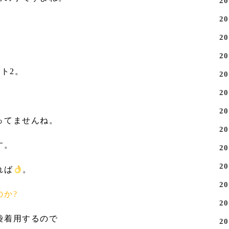
2
2
2
2
ト2。
2
2
2
ってませんね。
2
す。
2
2
れば
。
2
のか?
2
袋着用するので
2