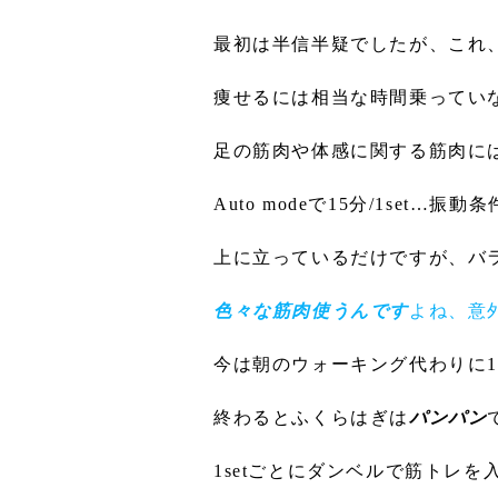
最初は半信半疑でしたが、これ
痩せるには相当な時間乗ってい
足の筋肉や体感に関する筋肉に
Auto modeで15分/1set…振動
上に立っているだけですが、バ
色々な筋肉使うんです
よね、意
今は朝のウォーキング代わりに15分
終わるとふくらはぎは
パンパン
1setごとにダンベルで筋トレを