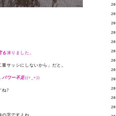
2
2
2
2
2
2
窓も
凍りました。
2
二重サッシにしないから」だと。
2
…
パワー不足
((+_+))
2
2
すね?
2
。
2
御の字ですよね。