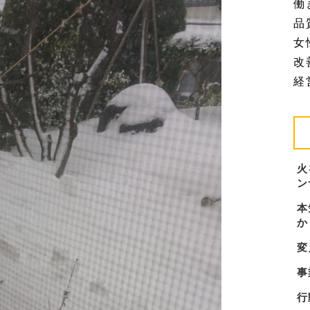
働
品質
女
改善
経営
火
ン
本
か
変
事
行