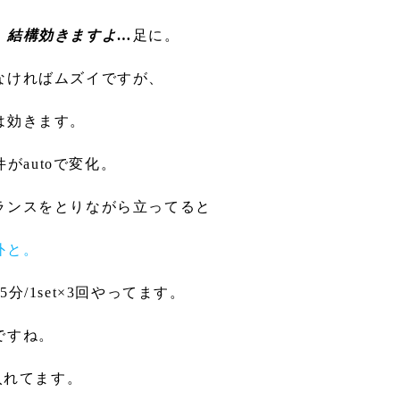
、
結構効きますよ…
足に。
なければムズイですが、
は効きます。
条件がautoで変化。
ランスをとりながら立ってると
外と。
/1set×3回やってます。
ですね。
入れてます。