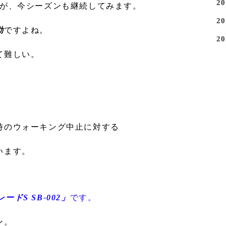
2
んが、今シーズンも継続してみます。
2
動
ですよね。
2
て難しい。
時のウォーキング中止に対する
います。
ードS SB-002」
です。
ン。