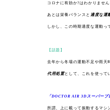
コロナに有効か?はわかりませ
あとは栄養バランスと
適度な運
しかし、この時期適度な運動っ
【話題】
去年から冬場の運動不足や雨天
代用処置
として、これを使って
「DOCTOR AIR 3Dスーパーブレ
所謂、上に載って振動するマシ