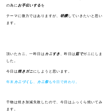
の為に
お手伝いする
を
テーマに微力ではありますが、
研鑽
していきたいと思い
ます。
頂いたカニ、一昨日は
カニすき
、昨日は
茹で
ガニにしま
した。
今日は
焼きガニ
にしようと思います。
年末
カニづくし
、
カニ祭
も今日で終わり。
干物は焼き加減失敗したので、今日はふっくら焼いてみ
ます。