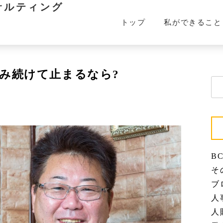
サルティング
トップ
私ができること
み続けて止まるなら?
検
索:
BC
その
ブロ
人事
人財