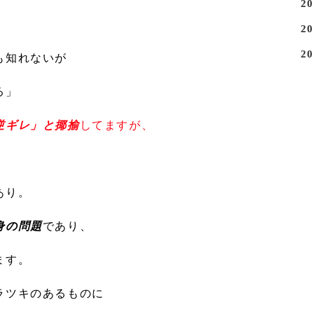
2
2
2
も知れないが
る」
逆ギレ」と揶揄
してますが、
あり。
身の問題
であり、
ます。
ラツキのあるものに