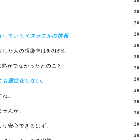
2
2
2
2
行している
イスラエルの情報
。
2
種した人の感染率は
0.015%
。
2
上の熱がでなかったとのこと。
2
2
ても重症化しない。
2
すね。
2
ませんが、
2
2
より安心できるはず。
2