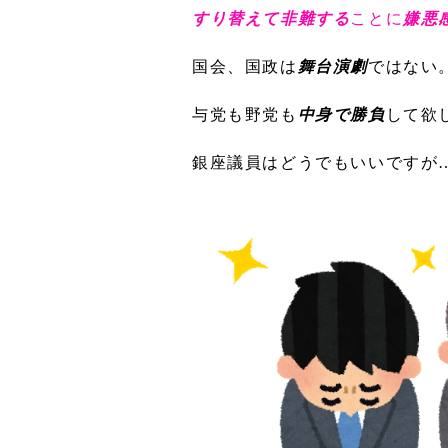
すり替えて非難する
ことに
嫌悪
国会、国政は
舞台演劇
ではない
与党も野党も
中身で勝負
して欲
銀座議員はどうでもいいですが