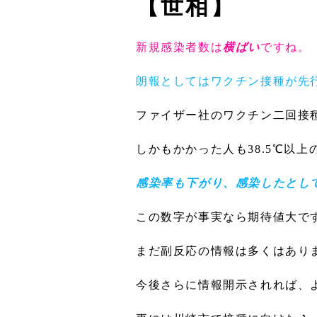
【世相】
新規感染者数は
横ばい
ですね。
朗報としてはワクチン接種が先
ファイザー社のワクチン二回接
しかもかかった人も38.5℃以
感染率も下がり、感染したとし
この数字が事実なら期待値大で
まだ副反応の情報は多くはあり
今後さらに情報開示されれば、