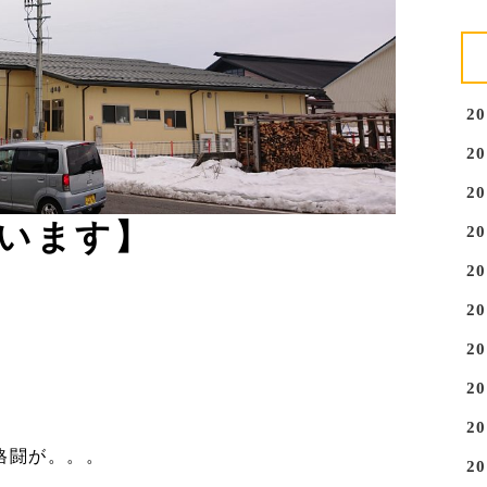
2
2
2
います】
2
2
2
2
2
2
格闘が。。。
2