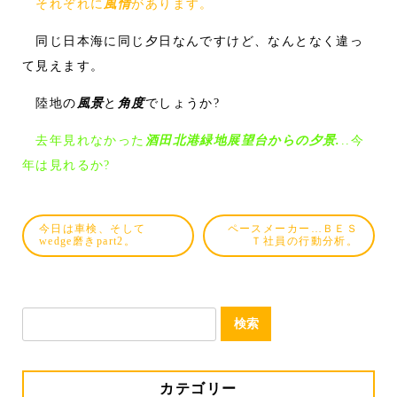
それぞれに
風情
があります。
同じ日本海に同じ夕日なんですけど、なんとなく違っ
て見えます。
陸地の
風景
と
角度
でしょうか?
去年見れなかった
酒田北港緑地展望台からの夕景.
..今
年は見れるか?
今日は車検、そして
ペースメーカー…ＢＥＳ
wedge磨きpart2。
Ｔ社員の行動分析。
検
索:
カテゴリー