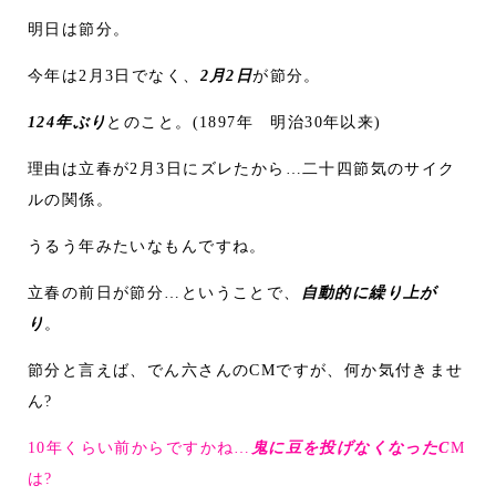
明日は節分。
今年は2月3日でなく、
2月2日
が節分。
124年ぶり
とのこと。(1897年 明治30年以来)
理由は立春が2月3日にズレたから…二十四節気のサイク
ルの関係。
うるう年みたいなもんですね。
立春の前日が節分…ということで、
自動的に繰り上が
り
。
節分と言えば、でん六さんのCMですが、何か気付きませ
ん?
10年くらい前からですかね…
鬼に豆を投げなくなったC
M
は?