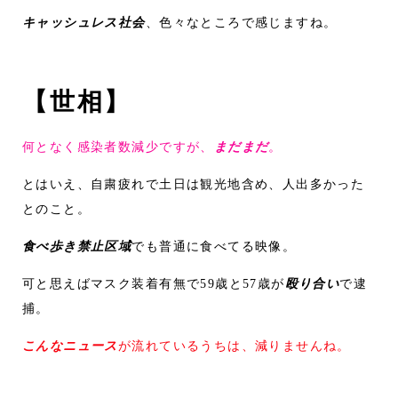
キャッシュレス社会
、色々なところで感じますね。
【世相】
何となく感染者数減少ですが、
まだまだ
。
とはいえ、自粛疲れで土日は観光地含め、人出多かった
とのこと。
食べ歩き禁止区域
でも普通に食べてる映像。
可と思えばマスク装着有無で59歳と57歳が
殴り合い
で逮
捕。
こんなニュース
が流れているうちは、減りませんね。