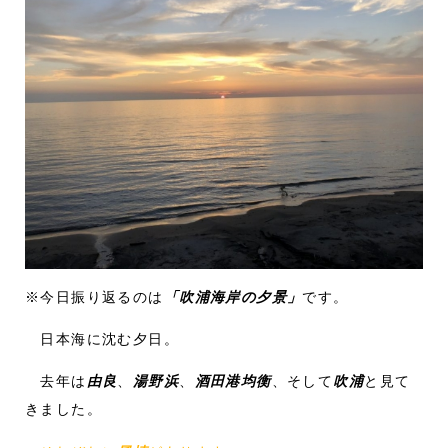
※今日振り返るのは
「吹浦海岸の夕景」
です。
日本海に沈む夕日。
去年は
由良
、
湯野浜
、
酒田港均衡
、そして
吹浦
と見て
きました。