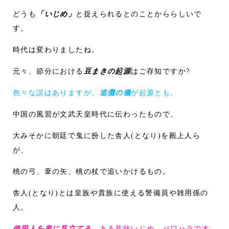
どうも
「いじめ」
と捉えられるとのことかららしいで
す。
時代は変わりましたね。
元々、節分における
豆まきの起源
はご存知ですか?
色々な説はありますが、
追儺の儀
が起源とも。
中国の風習が文武天皇時代に伝わったもので、
大みそかに朝廷で鬼に扮した舎人(となり)を殿上人ら
が、
桃の弓、葦の矢、桃の杖で追いかけるもの。
舎人(となり)とは皇族や貴族に使える警備員や雑用係の
人。
使用人を鬼に見立てる…
ある意味いじめ、パワハラです