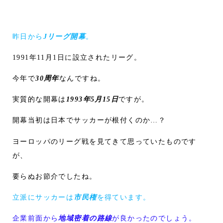
昨日から
Jリーグ開幕
。
1991年11月1日に設立されたリーグ。
今年で
30周年
なんですね。
実質的な開幕は
1993年5月15日
ですが。
開幕当初は日本でサッカーが根付くのか…？
ヨーロッパのリーグ戦を見てきて思っていたものです
が、
要らぬお節介でしたね。
立派にサッカーは
市民権
を得ています。
企業前面から
地域密着の路線
が良かったのでしょう。