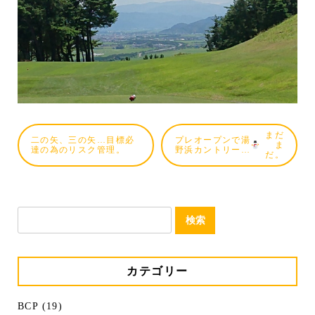
まだ
二の矢、三の矢…目標必
プレオープンで湯
ま
達の為のリスク管理。
野浜カントリー…
だ。
検
索:
カテゴリー
BCP (19)