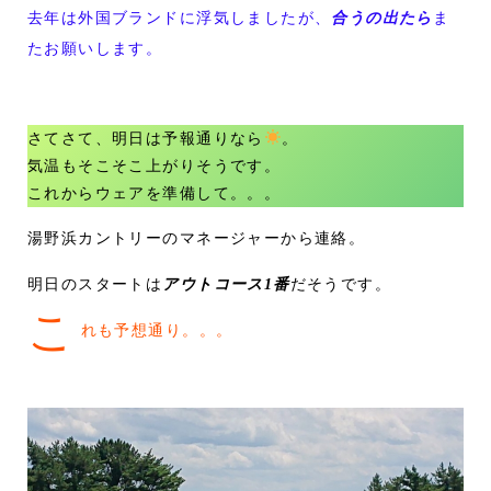
去年は外国ブランドに浮気しましたが、
合うの出たら
ま
たお願いします。
さてさて、明日は予報通りなら
。
気温もそこそこ上がりそうです。
これからウェアを準備して。。。
湯野浜カントリーのマネージャーから連絡。
明日のスタートは
アウトコース1番
だそうです。
こ
れも予想通り。。。