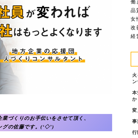
働
品質
女
改善
経営
火
ン
本
か
変
企業づくりのお手伝いをさせて頂く、
事
グの佐藤です。(‘◇’)ゞ
行