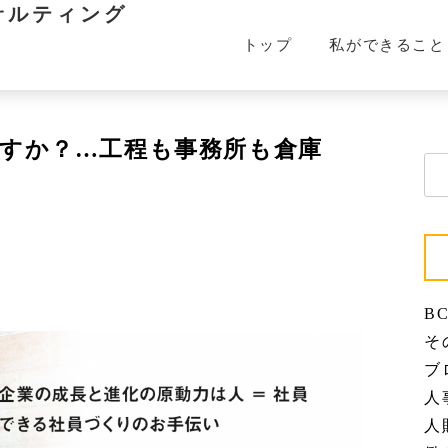
サルティング
トップ
私ができること
すか？…工程も事務所も倉庫
検
索:
BC
その
ブロ
人事
人財