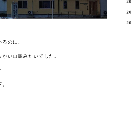
2
2
2
いるのに、
っかい山脈みたいでした。
？
下。