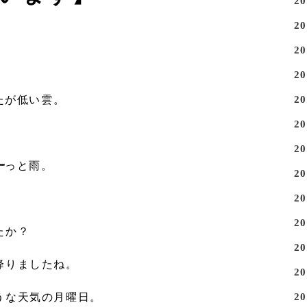
2
2
2
2
2
たが低い雲。
2
2
ー
っと雨。
2
2
2
たか？
2
降りましたね。
2
2
うな天気の月曜日。