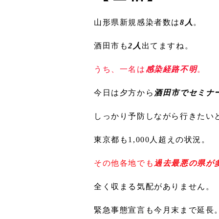
山形県新規感染者数は
8人
。
酒田市も
2人
出てますね。
うち、一名は
感染経路不明
。
今日は夕方から
酒田市でセミナ
しっかり予防しながら行きたい
東京都も1,000人超えの状況。
その他各地でも
過去最悪の県が
全く収まる気配がありません。
緊急事態宣言も今月末まで延長