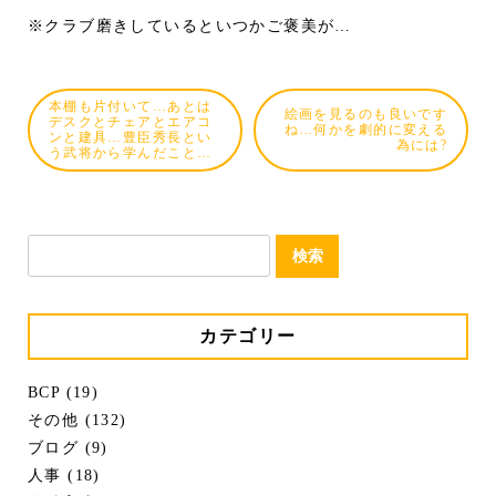
※クラブ磨きしているといつかご褒美が…
本棚も片付いて…あとは
絵画を見るのも良いです
デスクとチェアとエアコ
ね…何かを劇的に変える
ンと建具…豊臣秀長とい
為には?
う武将から学んだこと…
検
索:
カテゴリー
BCP (19)
その他 (132)
ブログ (9)
人事 (18)