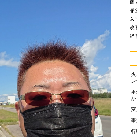
働
品質
女
改善
経営
火
ン
本
か
変
事
行