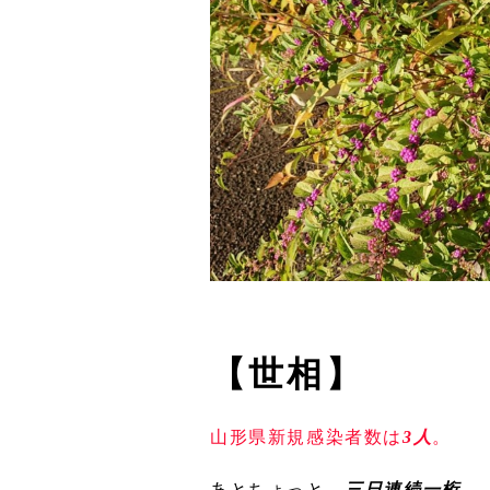
【世相】
山形県新規感染者数は
3人
。
あとちょっと…
三日連続一桁
。