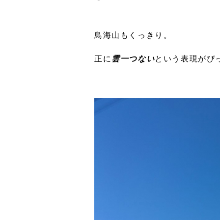
鳥海山もくっきり。
正に
雲一つない
という表現がぴ