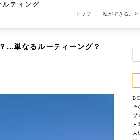
サルティング
トップ
私ができること
？…単なるルーティーング？
検
索:
BC
その
ブロ
人事
人財