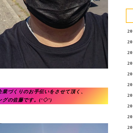
2
2
2
2
2
2
企業づくりのお手伝いをさせて頂く、
2
グの佐藤です。(‘◇’)ゞ
2
2
2