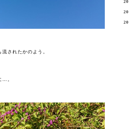
2
2
2
も流されたかのよう。
。
に…。