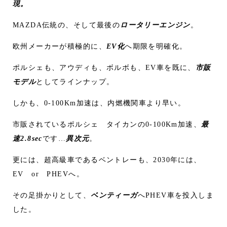
現。
MAZDA伝統の、そして最後の
ロータリーエンジン
。
欧州メーカーが積極的に、
EV化
へ期限を明確化。
ポルシェも、アウディも、ボルボも、EV車を既に、
市販
モデル
としてラインナップ。
しかも、0-100Km加速は、内燃機関車より早い。
市販されているポルシェ タイカンの0-100Km加速、
最
速2.8sec
です…
異次元
。
更には、超高級車であるベントレーも、2030年には、
EV or PHEVへ。
その足掛かりとして、
ベンティーガ
へPHEV車を投入しま
した。