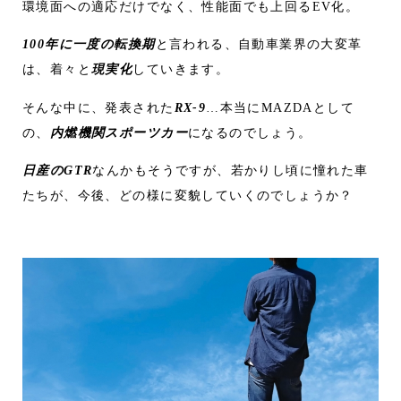
環境面への適応だけでなく、性能面でも上回るEV化。
100年に一度の転換期
と言われる、自動車業界の大変革
は、着々と
現実化
していきます。
そんな中に、発表された
RX-9
…本当にMAZDAとして
の、
内燃機関スポーツカー
になるのでしょう。
日産のGTR
なんかもそうですが、若かりし頃に憧れた車
たちが、今後、どの様に変貌していくのでしょうか？