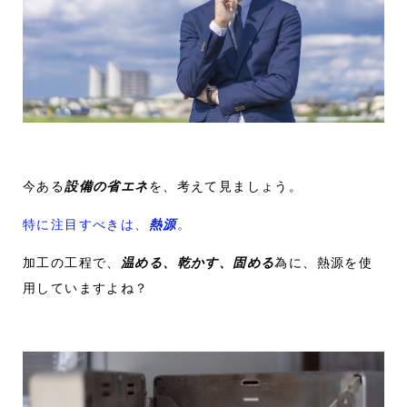
今ある
設備の省エネ
を、考えて見ましょう。
特に注目すべきは、
熱源
。
加工の工程で、
温める、乾かす、固める
為に、熱源を使
用していますよね？