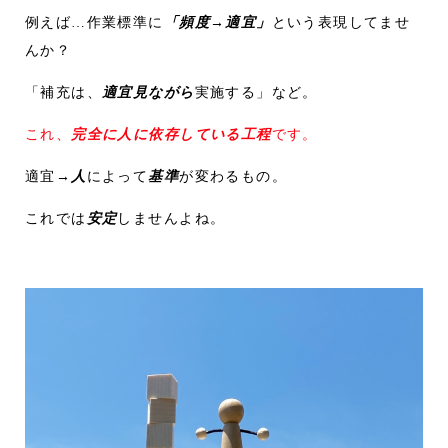
例えば…作業標準に
「頻度→適宜」
という表現してませ
んか？
「補充は、
適宜見ながら
実施する」など。
これ、
完全に人に依存している工程
です。
適宜→
人
によって
基準
が変わるもの。
これでは
安定
しませんよね。