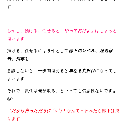
す
しかし、預ける、任せると
「やっておけよ」
はちょっと
違います
預ける、任せるには条件として
部下のレベル、経過報
告、指導
を
意識しないと…一歩間違えると
単なる丸投げ
になってし
まいます
それで「責任は俺が取る」といっても信憑性ないですよ
ね?
「だから言っただろ(# ﾟДﾟ)」
なんて言われたら部下は腐
ります