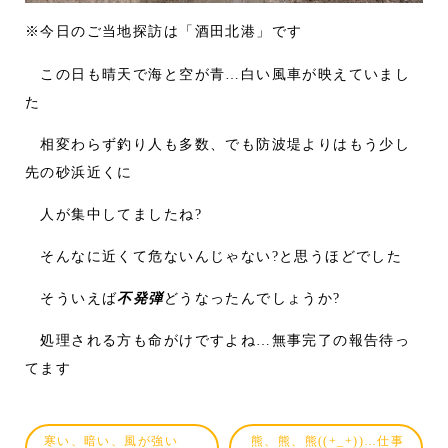
※今日のご当地探訪は「酒田北港」です
この日も晴天で海と空が青…白い風車が映えていまし
た
相変わらず釣り人も多数、でも防波堤よりはもう少し
先の砂浜近くに
人が集中してましたね?
そんなに近くて危ないんじゃない?と思うほどでした
そういえば
不発弾
どうなったんでしょうか?
処理される方も命がけですよね…無事完了の報告待っ
てます
寒い、暗い、風が強い
熊、熊、熊((+_+))…仕事