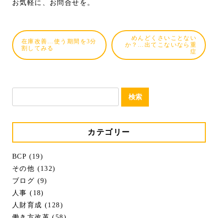
お気軽に、お問合せを。
めんどくさいことない
在庫改善…使う期間を3分
か？…出てこないなら重
割してみる
症
検
索:
カテゴリー
BCP (19)
その他 (132)
ブログ (9)
人事 (18)
人財育成 (128)
働き方改革 (58)