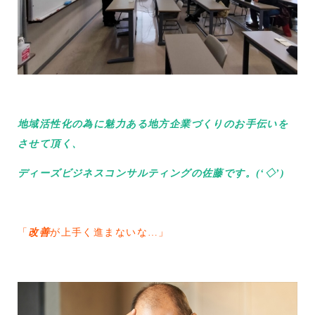
地域活性化の為に魅力ある地方企業づくりのお手伝いを
させて頂く、
ディーズビジネスコンサルティングの佐藤です。(‘◇’)ゞ
「
改善
が上手く進まないな…」